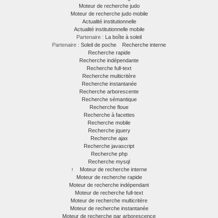
Moteur de recherche judo
Moteur de recherche judo mobile
Actualité institutionnelle
Actualité institutionnelle mobile
Partenaire :
La boîte à soleil
Partenaire :
Soleil de poche
Recherche interne
Recherche rapide
Recherche indépendante
Recherche full-text
Recherche multicritère
Recherche instantanée
Recherche arborescente
Recherche sémantique
Recherche floue
Recherche à facettes
Recherche mobile
Recherche jquery
Recherche ajax
Recherche javascript
Recherche php
Recherche mysql
↑
Moteur de recherche interne
Moteur de recherche rapide
Moteur de recherche indépendant
Moteur de recherche full-text
Moteur de recherche multicritère
Moteur de recherche instantanée
Moteur de recherche par arborescence