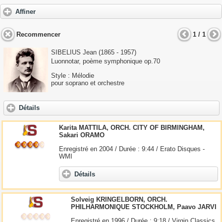
Affiner
Recommencer
1 / 1
SIBELIUS Jean (1865 - 1957)
Luonnotar, poème symphonique op.70
Style : Mélodie
pour soprano et orchestre
Détails
Karita MATTILA, ORCH. CITY OF BIRMINGHAM,
Sakari ORAMO
Enregistré en 2004 / Durée : 9:44 / Erato Disques -
WMI
Détails
Solveig KRINGELBORN, ORCH.
PHILHARMONIQUE STOCKHOLM, Paavo JARVI
Enregistré en 1996 / Durée : 9:18 / Virgin Classics