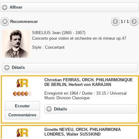
Affiner
Recommencer
1 / 1
SIBELIUS Jean (1865 - 1957)
Concerto pour violon et orchestre en ré mineur op.47
Style : Concertant
Détails
Christian FERRAS, ORCH. PHILHARMONIQUE
DE BERLIN, Herbert von KARAJAN
Enregistré en 1964 / Durée : 33:15 / Universal
Music Division Classique
Ecouter
Détails
Commentaires
Ginette NEVEU, ORCH. PHILHARMONIA
LONDRES, Walter SUSSKIND