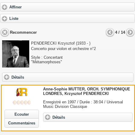
Affiner
Liste
Recommencer
4 / 14
PENDERECKI Krzysztof
(1933 - )
Concerto pour violon et orchestre n°2
Style : Concertant
"Métamorphoses"
Détails
Anne-Sophie MUTTER, ORCH. SYMPHONIQUE
LONDRES,
Krzysztof
PENDERECKI
Enregistré en 1997 / Durée : 38:04 / Universal
Music Division Classique
Ecouter
Détails
Commentaires