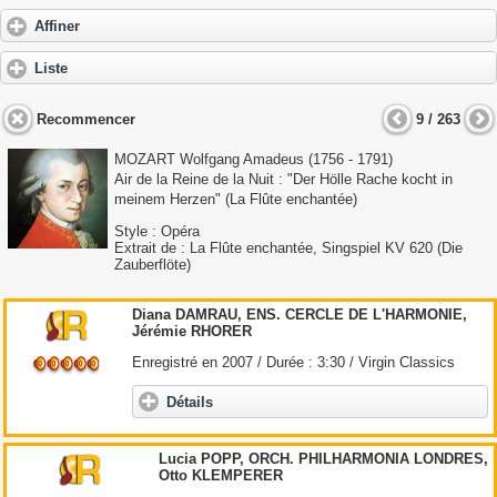
Affiner
Liste
Recommencer
9 / 263
MOZART Wolfgang Amadeus
(1756 - 1791)
Air de la Reine de la Nuit : "Der Hölle Rache kocht in
meinem Herzen" (La Flûte enchantée)
Style : Opéra
Extrait de : La Flûte enchantée, Singspiel KV 620 (Die
Zauberflöte)
Diana DAMRAU, ENS. CERCLE DE L'HARMONIE,
Jérémie RHORER
Enregistré en 2007 / Durée : 3:30 / Virgin Classics
Détails
Lucia POPP, ORCH. PHILHARMONIA LONDRES,
Otto KLEMPERER