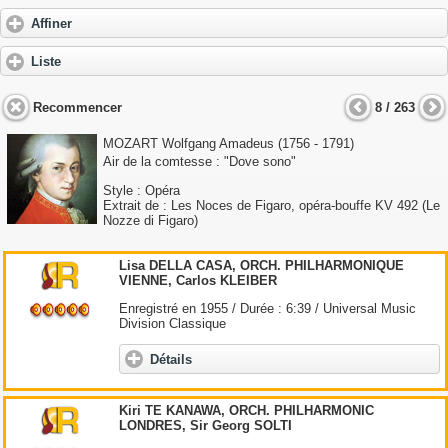
Affiner
Liste
Recommencer
8 / 263
MOZART Wolfgang Amadeus
(1756 - 1791)
Air de la comtesse : "Dove sono"
Style : Opéra
Extrait de : Les Noces de Figaro, opéra-bouffe KV 492 (Le
Nozze di Figaro)
Lisa DELLA CASA, ORCH. PHILHARMONIQUE
VIENNE, Carlos KLEIBER
Enregistré en 1955 / Durée : 6:39 / Universal Music
Division Classique
Détails
Kiri TE KANAWA, ORCH. PHILHARMONIC
LONDRES, Sir Georg SOLTI