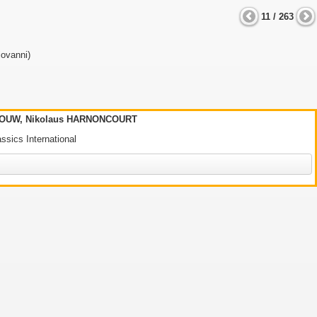
11 / 263
iovanni)
OUW, Nikolaus HARNONCOURT
ssics International