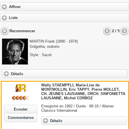
Affiner
Liste
Recommencer
2 / 5
MARTIN Frank
(1890 - 1974)
Golgotha, oratorio
Style : Sacré
Détails
Wally STAEMPFLI, Marie-Lise de
MONTMOLLIN, Eric TAPPY, Pierre MOLLET,
CH. JEUNES LAUSANNE, ORCH. SINFONIETTA
LAUSANNE, Michel CORBOZ
Enregistré en 1992 / Durée : 88:18 / Warner
Ecouter
Classics International
Commentaires
Détails