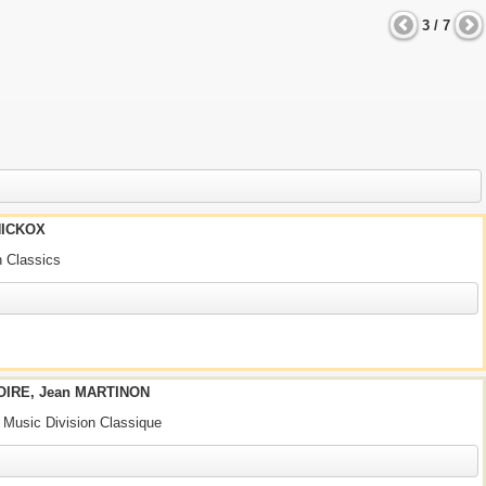
3 / 7
HICKOX
n Classics
IRE, Jean MARTINON
l Music Division Classique