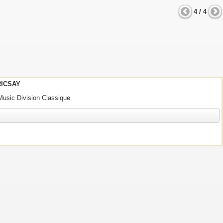
4 / 4
RICSAY
 Music Division Classique